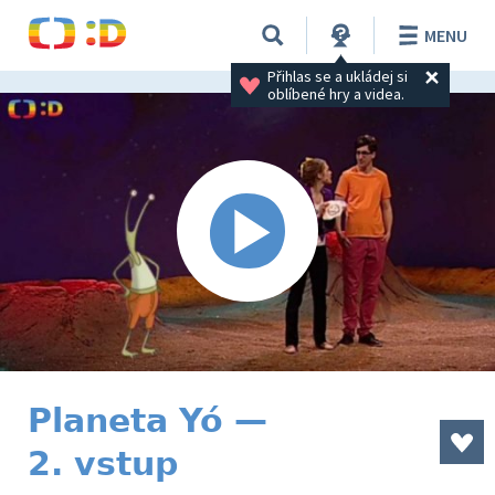
MENU
Přihlas se a ukládej si 
oblíbené hry a videa.
Planeta Yó —
2. vstup