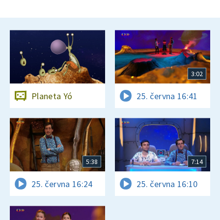
3:02
Planeta Yó
25. června 16:41
5:38
7:14
25. června 16:24
25. června 16:10