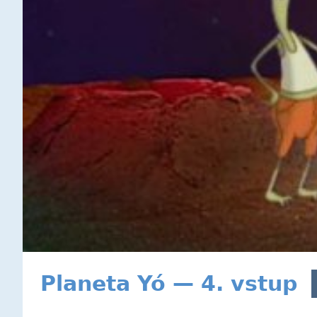
Planeta Yó — 4. vstup