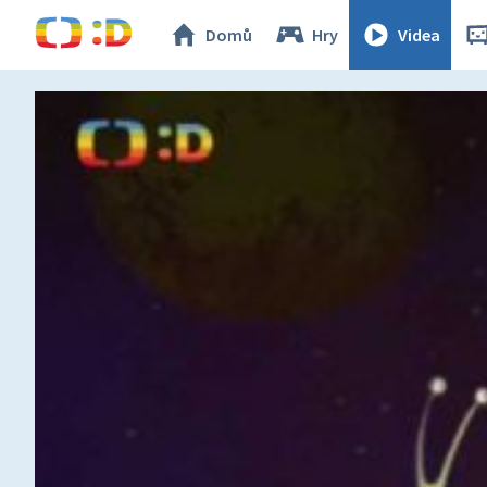
Domů
Hry
Videa