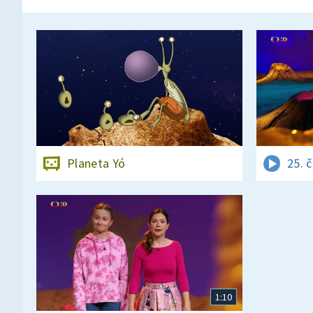
Planeta Yó
25. 
1:10