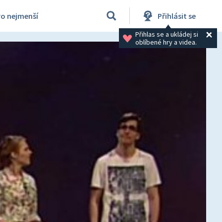
ro nejmenší
Přihlásit se
Přihlas se a ukládej si 
oblíbené hry a videa.