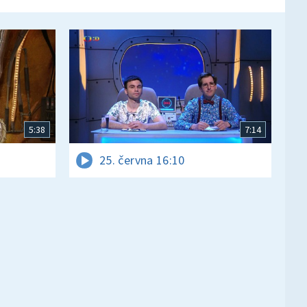
5:38
7:14
25. června 16:10