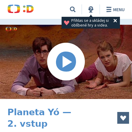
MENU
Přihlas se a ukládej si 
oblíbené hry a videa.
Planeta Yó —
2. vstup