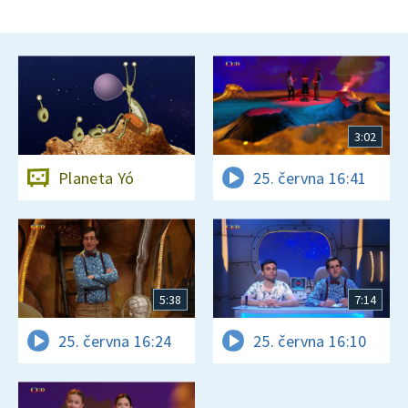
3:02
Planeta Yó
25. června 16:41
5:38
7:14
25. června 16:24
25. června 16:10