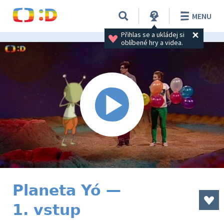
MENU
Přihlas se a ukládej si 
oblíbené hry a videa.
Planeta Yó —
1. vstup