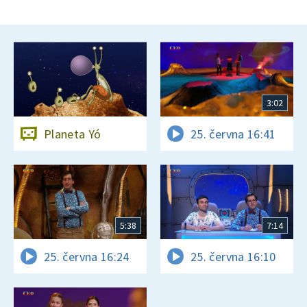
3:02
Planeta Yó
25. června 16:41
5:38
7:14
25. června 16:24
25. června 16:10