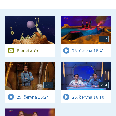
3:02
Planeta Yó
25. června 16:41
5:38
7:14
25. června 16:24
25. června 16:10