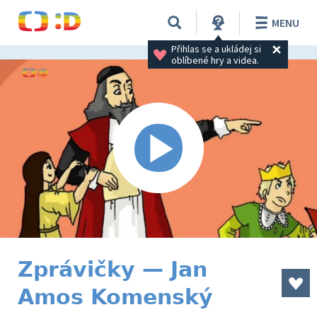
MENU
Přihlas se a ukládej si 
oblíbené hry a videa.
Zprávičky — Jan
Amos Komenský