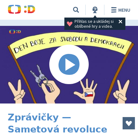
MENU
Přihlas se a ukládej si 
oblíbené hry a videa.
Zprávičky —
Sametová revoluce