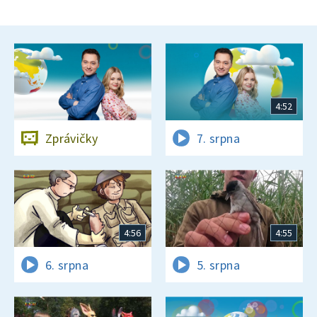
4:52
Zprávičky
7. srpna
4:56
4:55
6. srpna
5. srpna