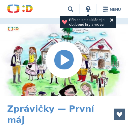
MENU
Přihlas se a ukládej si 
oblíbené hry a videa.
Zprávičky — První
máj