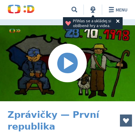
MENU
Přihlas se a ukládej si 
oblíbené hry a videa.
Zprávičky — První
republika