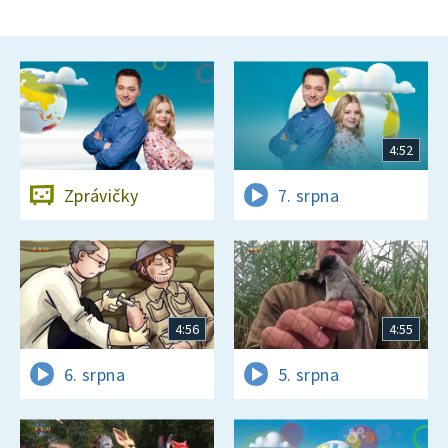
4:52
Zprávičky
7. srpna
4:56
4:55
6. srpna
5. srpna