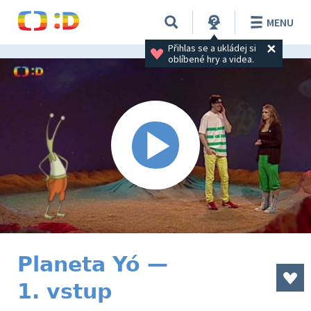
MENU
Přihlas se a ukládej si 
oblíbené hry a videa.
Planeta Yó —
1. vstup