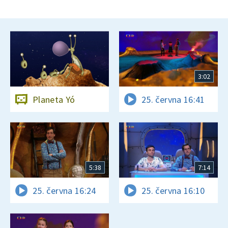
3:02
Planeta Yó
25. června 16:41
5:38
7:14
25. června 16:24
25. června 16:10