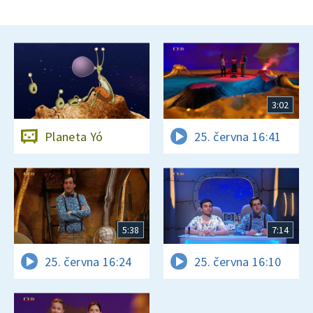
3:02
Planeta Yó
25. června 16:41
5:38
7:14
25. června 16:24
25. června 16:10