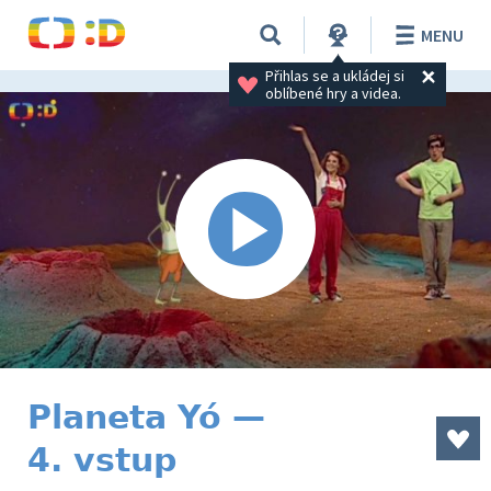
MENU
Přihlas se a ukládej si 
oblíbené hry a videa.
Planeta Yó —
4. vstup