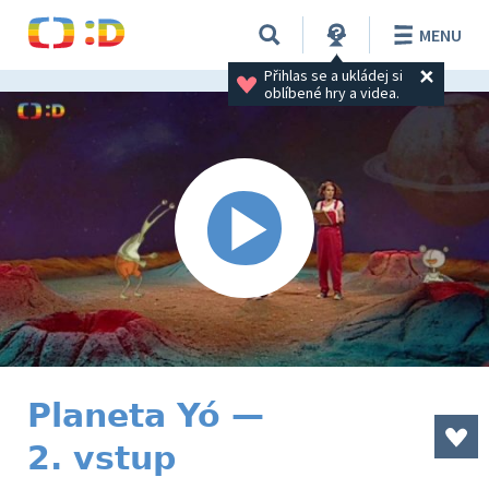
MENU
Přihlas se a ukládej si 
oblíbené hry a videa.
Planeta Yó —
2. vstup