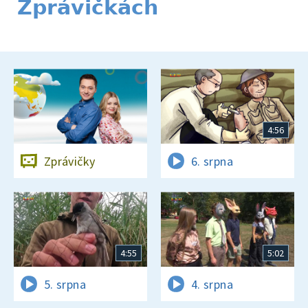
Zprávičkách
4:56
Zprávičky
6. srpna
4:55
5:02
5. srpna
4. srpna