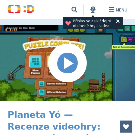
MENU
Přihlas se a ukládej si 
oblíbené hry a videa.
Planeta Yó —
Recenze videohry: