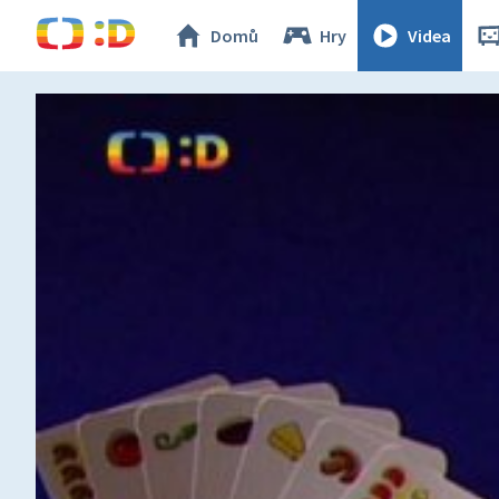
Domů
Hry
Videa