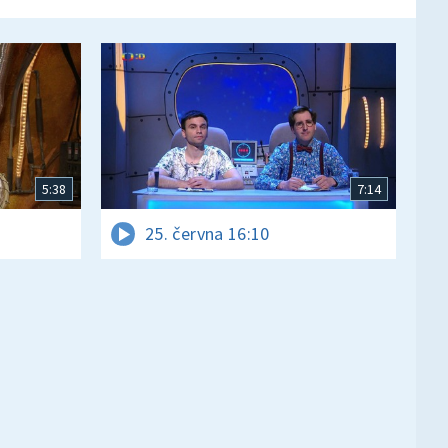
5:38
7:14
25. června 16:10