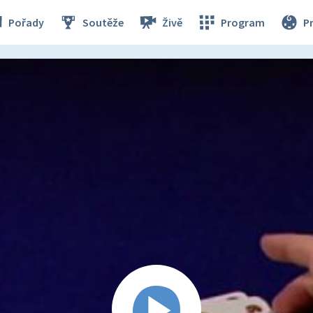
Pořady
Soutěže
Živě
Program
P