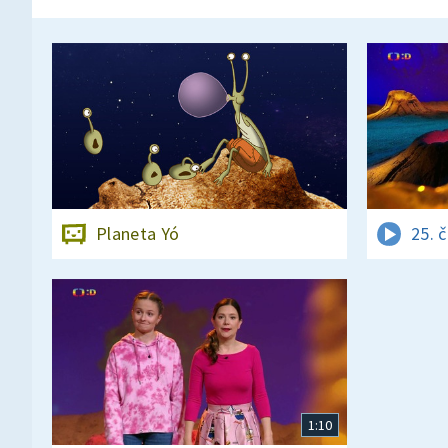
Planeta Yó
25. 
1:10