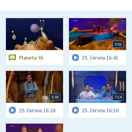
3:02
Planeta Yó
25. června 16:41
5:38
7:14
25. června 16:24
25. června 16:10