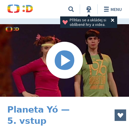
MENU
Přihlas se a ukládej si 
oblíbené hry a videa.
Planeta Yó —
5. vstup