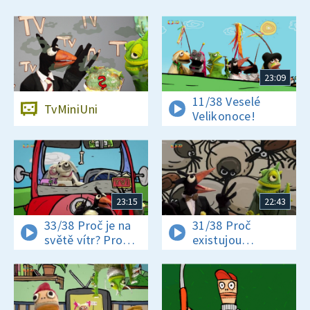
23:09
11/38 Veselé
TvMiniUni
Velikonoce!
23:15
22:43
33/38 Proč je na
31/38 Proč
světě vítr? Proč
existujou
jsou někteří hadi
klíšťata? Jak se
jedovatí?
vyrábí čokoláda?