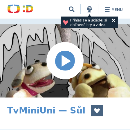
MENU
Přihlas se a ukládej si 
oblíbené hry a videa.
TvMiniUni — Sůl