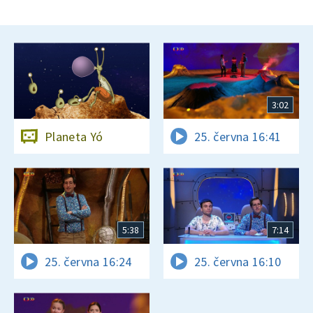
3:02
Planeta Yó
25. června 16:41
5:38
7:14
25. června 16:24
25. června 16:10