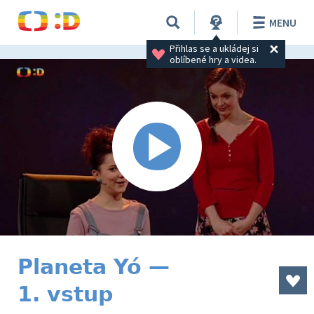
MENU
Přihlas se a ukládej si 
oblíbené hry a videa.
Planeta Yó —
1. vstup