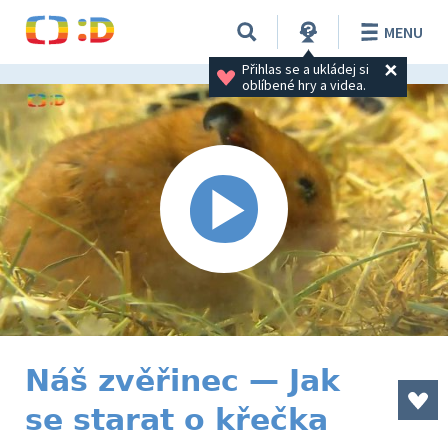
MENU
Přihlas se a ukládej si 
oblíbené hry a videa.
Náš zvěřinec — Jak
se starat o křečka