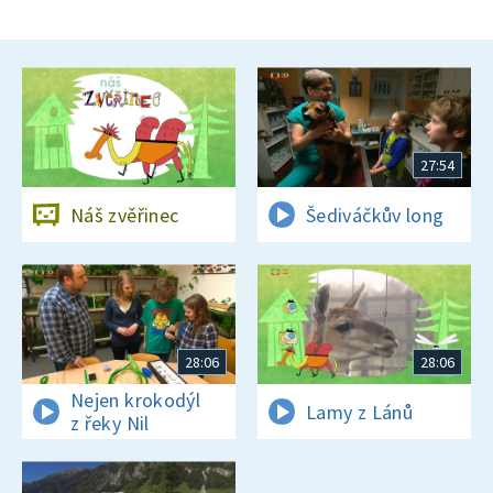
27:54
Náš zvěřinec
Šediváčkův long
28:06
28:06
Nejen krokodýl
Lamy z Lánů
z řeky Nil