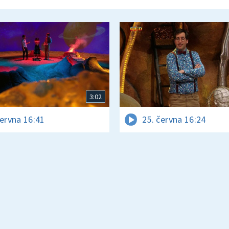
3:02
června 16:41
25. června 16:24