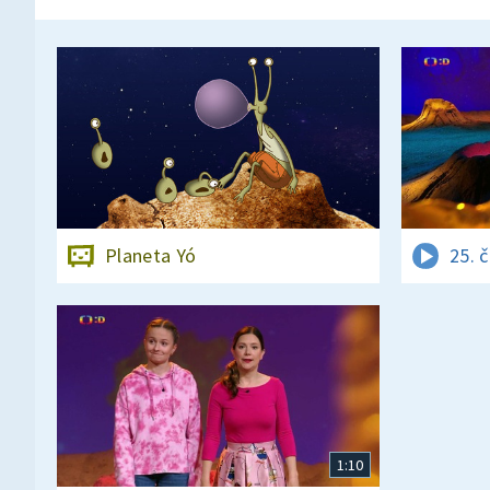
Planeta Yó
25. 
1:10