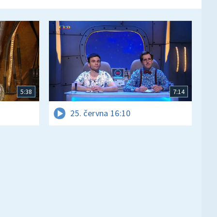
5:38
7:14
25. června 16:10