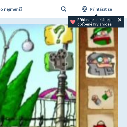
ro nejmenší
Přihlásit se
Přihlas se a ukládej si 
oblíbené hry a videa.