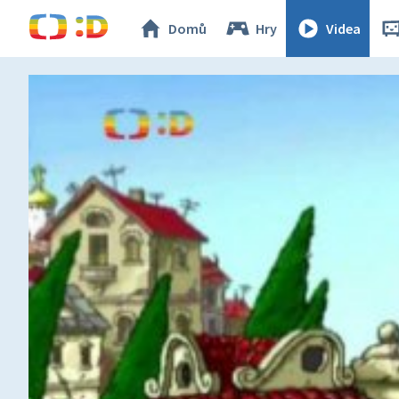
Domů
Hry
Videa