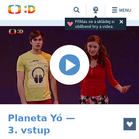
MENU
Přihlas se a ukládej si 
oblíbené hry a videa.
Planeta Yó —
3. vstup