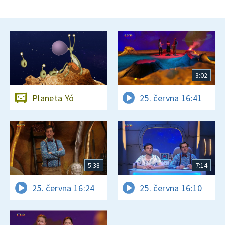
3:02
Planeta Yó
25. června 16:41
5:38
7:14
25. června 16:24
25. června 16:10