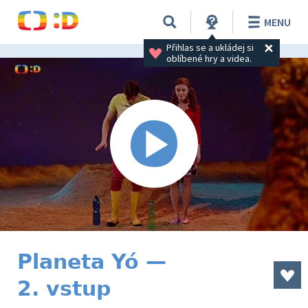
MENU
Přihlas se a ukládej si 
oblíbené hry a videa.
Planeta Yó —
2. vstup