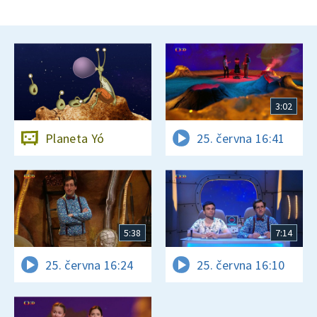
3:02
Planeta Yó
25. června 16:41
5:38
7:14
25. června 16:24
25. června 16:10