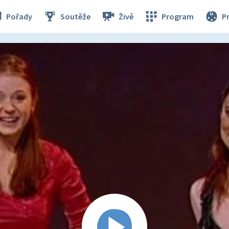
Pořady
Soutěže
Živě
Program
P