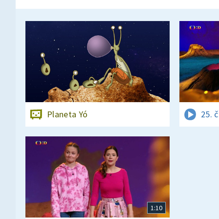
Planeta Yó
25. 
1:10