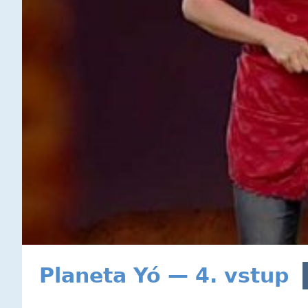
Planeta Yó — 4. vstup