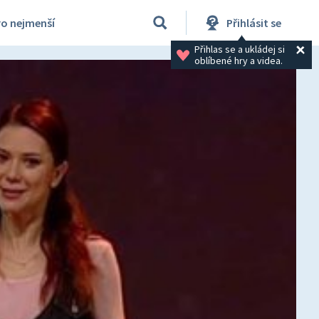
ro nejmenší
Přihlásit se
Přihlas se a ukládej si 
oblíbené hry a videa.