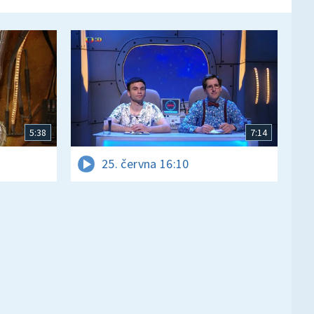
5:38
7:14
25. června 16:10