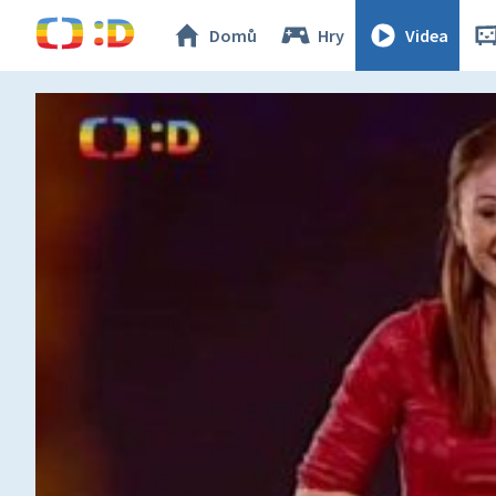
Domů
Hry
Videa