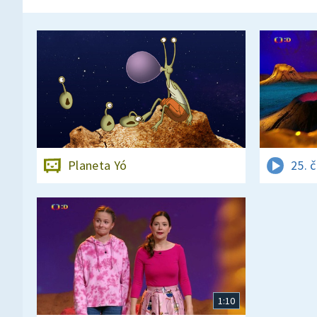
Planeta Yó
25. 
1:10