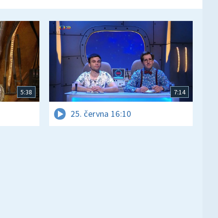
5:38
7:14
25. června 16:10