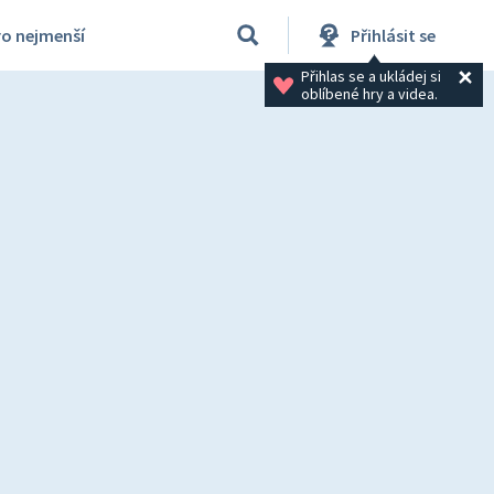
ro nejmenší
Přihlásit se
Přihlas se a ukládej si 
oblíbené hry a videa.