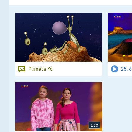
Planeta Yó
25. 
1:10