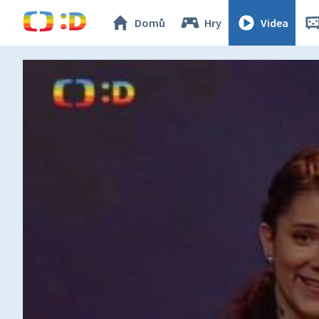
Domů
Hry
Videa