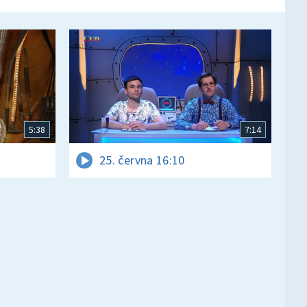
5:38
7:14
25. června 16:10