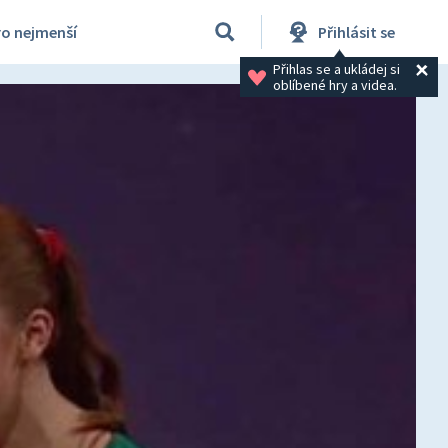
ro nejmenší
Přihlásit se
Přihlas se a ukládej si 
oblíbené hry a videa.