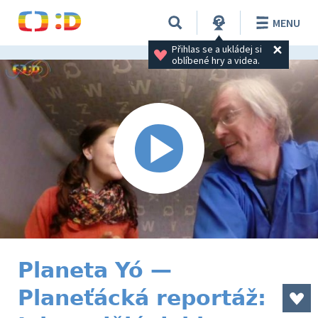
MENU
Přihlas se a ukládej si 
oblíbené hry a videa.
Planeta Yó —
Planeťácká reportáž: