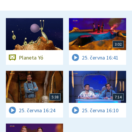
3:02
Planeta Yó
25. června 16:41
5:38
7:14
25. června 16:24
25. června 16:10