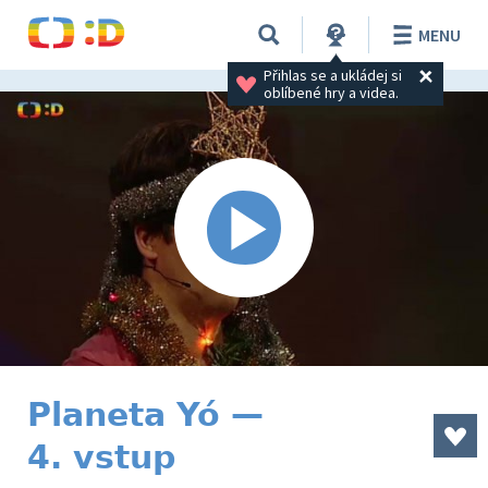
MENU
Přihlas se a ukládej si 
oblíbené hry a videa.
Planeta Yó —
4. vstup