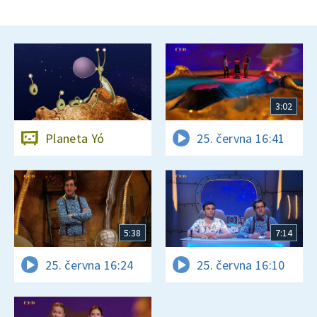
3:02
Planeta Yó
25. června 16:41
5:38
7:14
25. června 16:24
25. června 16:10