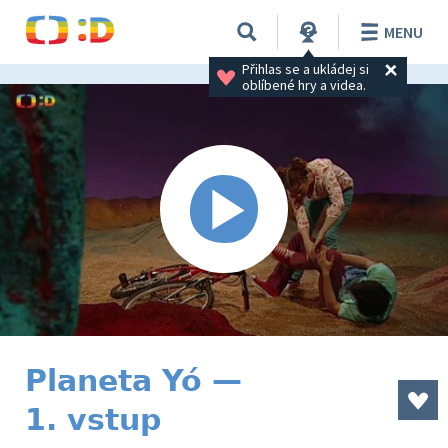
MENU
Přihlas se a ukládej si 
oblíbené hry a videa.
Planeta Yó —
1. vstup