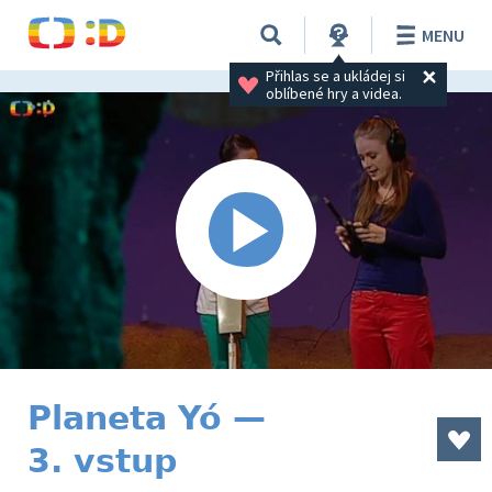
MENU
Přihlas se a ukládej si 
oblíbené hry a videa.
Planeta Yó —
3. vstup