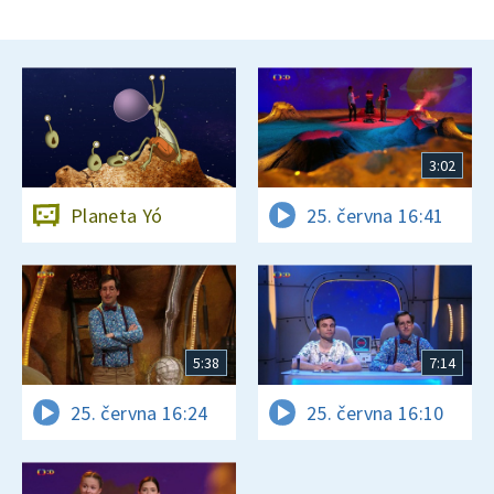
3:02
Planeta Yó
25. června 16:41
5:38
7:14
25. června 16:24
25. června 16:10