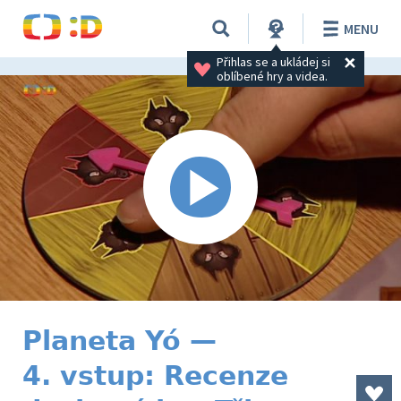
MENU
Přihlas se a ukládej si 
oblíbené hry a videa.
Planeta Yó —
4. vstup: Recenze