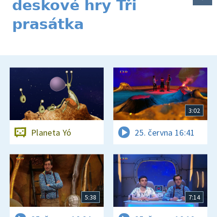
deskové hry Tři
prasátka
3:02
Planeta Yó
25. června 16:41
5:38
7:14