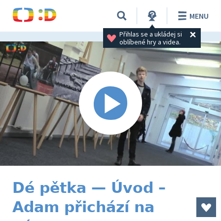
MENU
Přihlas se a ukládej si 
oblíbené hry a videa.
Dé pětka — Úvod –
Adam přichází na