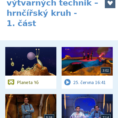
výtvarných technik –
hrnčířský kruh -
1. část
3:02
Planeta Yó
25. června 16:41
5:38
7:14