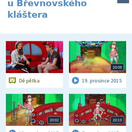
u Břevnovského
kláštera
20:09
Dé pětka
19. prosince 2015
20:02
20:10