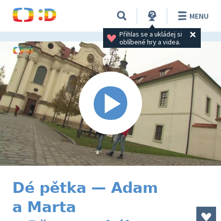
MENU
Přihlas se a ukládej si 
oblíbené hry a videa.
Dé pětka — Adam
a Marta