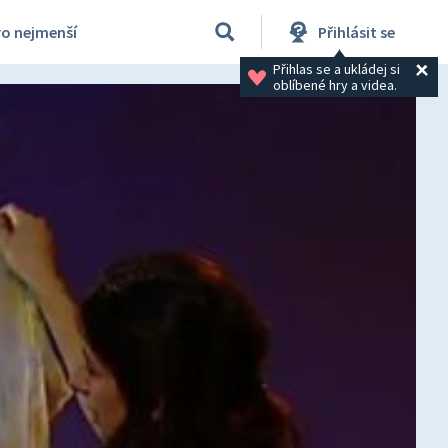
ro nejmenší
Přihlásit se
Přihlas se a ukládej si 
oblíbené hry a videa.