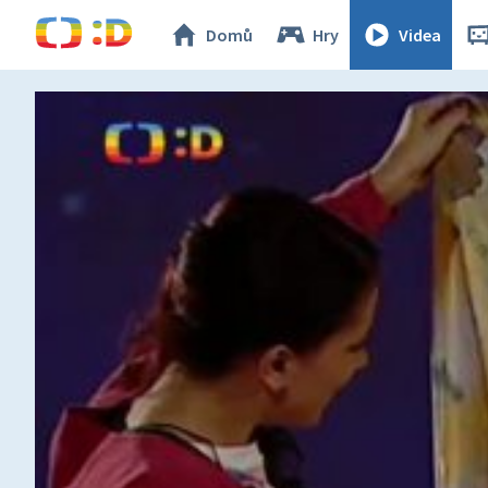
Domů
Hry
Videa