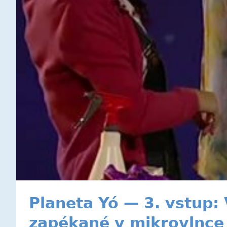
Planeta Yó — 3. vstup:
zapékané v mikrovlnce 