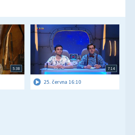
5:38
7:14
25. června 16:10