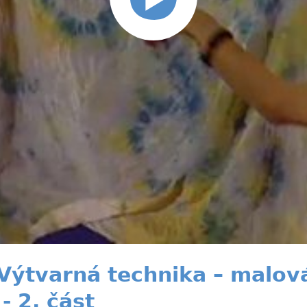
 Výtvarná technika – malov
- 2. část