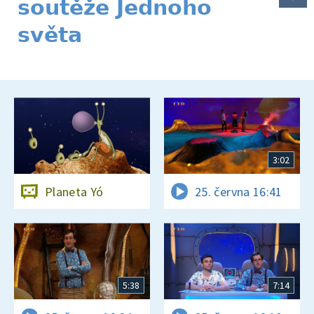
soutěže Jednoho
světa
3:02
Planeta Yó
25. června 16:41
5:38
7:14