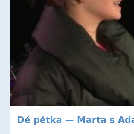
Dé pětka — Marta s Ad