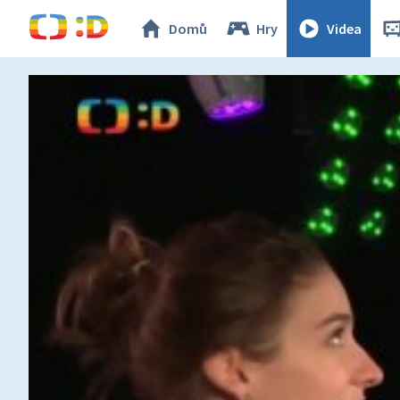
Domů
Hry
Videa