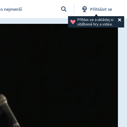
ro nejmenší
Přihlásit se
Přihlas se a ukládej si 
oblíbené hry a videa.