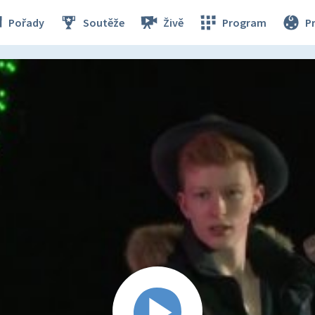
Pořady
Soutěže
Živě
Program
P