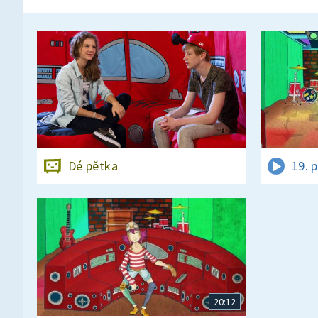
Dé pětka
19. 
20:12