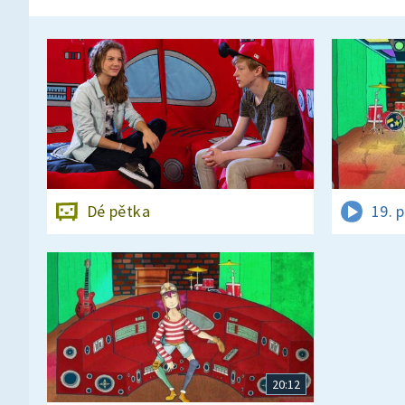
Dé pětka
19. 
20:12