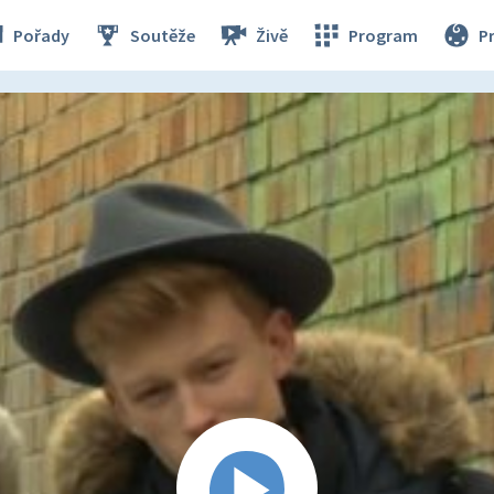
Pořady
Soutěže
Živě
Program
P