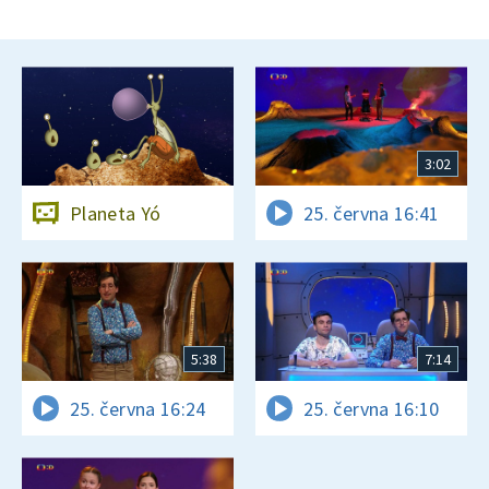
3:02
Planeta Yó
25. června 16:41
5:38
7:14
25. června 16:24
25. června 16:10