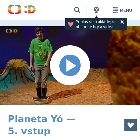
MENU
Přihlas se a ukládej si 
oblíbené hry a videa.
Planeta Yó —
5. vstup