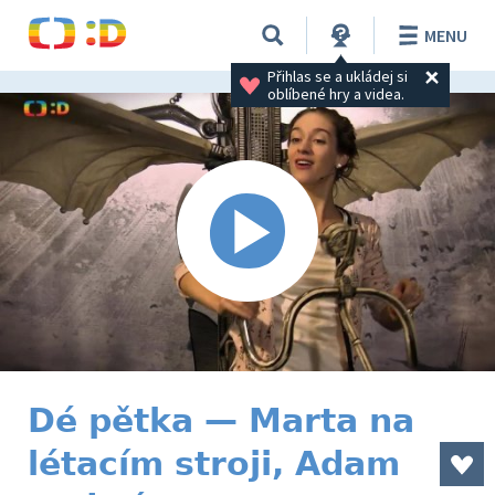
MENU
Přihlas se a ukládej si 
oblíbené hry a videa.
Dé pětka — Marta na
létacím stroji, Adam