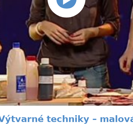
 Výtvarné techniky – malov