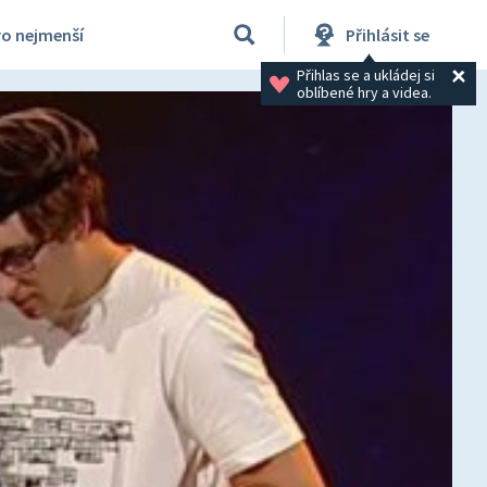
ro nejmenší
Přihlásit se
Přihlas se a ukládej si 
oblíbené hry a videa.