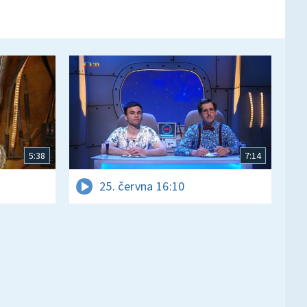
5:38
7:14
25. června 16:10