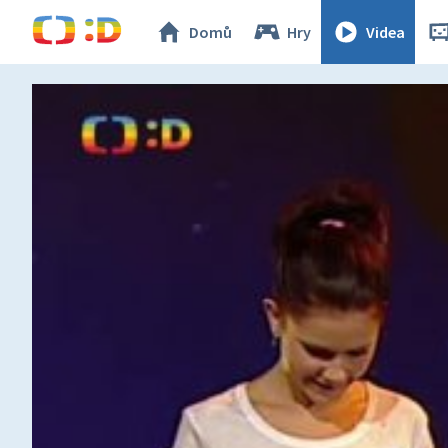
Domů
Hry
Videa