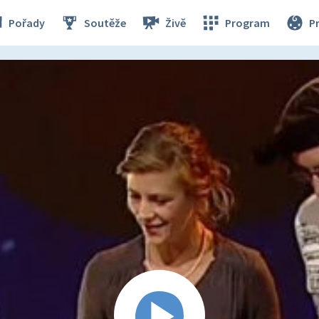
Pořady
Soutěže
Živě
Program
P