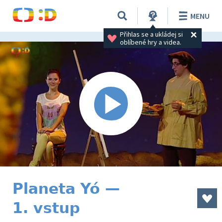
MENU
Přihlas se a ukládej si 
oblíbené hry a videa.
Planeta Yó —
1. vstup