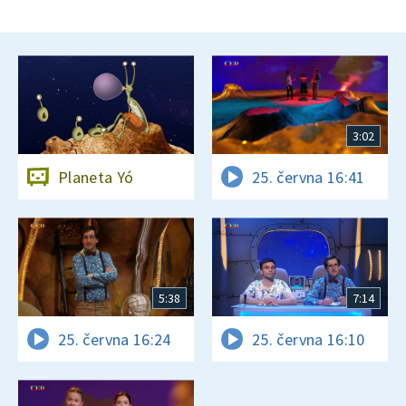
3:02
Planeta Yó
25. června 16:41
5:38
7:14
25. června 16:24
25. června 16:10