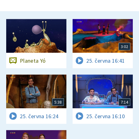
3:02
Planeta Yó
25. června 16:41
5:38
7:14
25. června 16:24
25. června 16:10