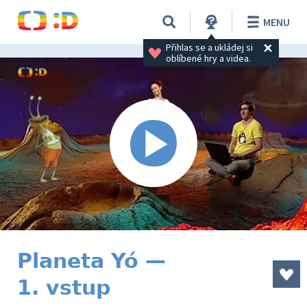
MENU
Přihlas se a ukládej si 
oblíbené hry a videa.
Planeta Yó —
1. vstup