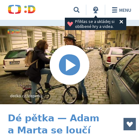
MENU
Přihlas se a ukládej si 
oblíbené hry a videa.
Dé pětka — Adam
a Marta se loučí