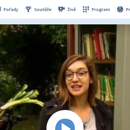
Pořady
Soutěže
Živě
Program
P