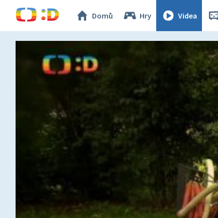
Domů
Hry
Videa