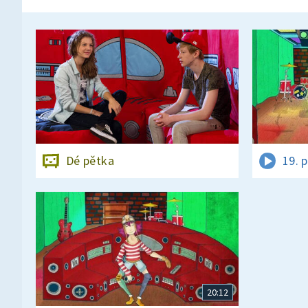
Dé pětka
19. 
20:12