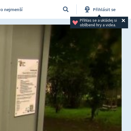
ro nejmenší
Přihlásit se
Přihlas se a ukládej si 
oblíbené hry a videa.