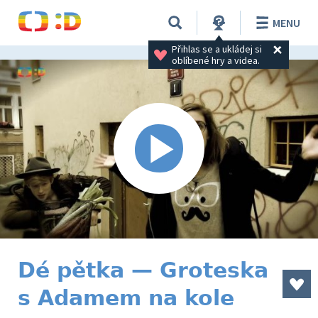
MENU
Přihlas se a ukládej si 
oblíbené hry a videa.
Dé pětka — Groteska
s Adamem na kole