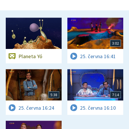
3:02
Planeta Yó
25. června 16:41
5:38
7:14
25. června 16:24
25. června 16:10