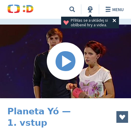
MENU
Přihlas se a ukládej si 
oblíbené hry a videa.
Planeta Yó —
1. vstup