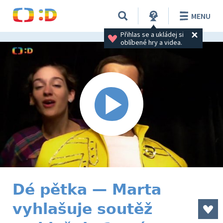
MENU
Přihlas se a ukládej si 
oblíbené hry a videa.
Dé pětka — Marta
vyhlašuje soutěž