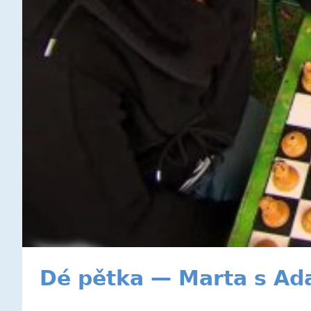
Dé pětka — Marta s Ad