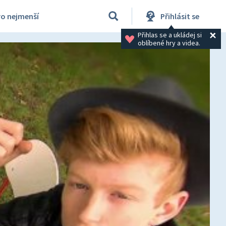
ro nejmenší
Přihlásit se
Přihlas se a ukládej si 
oblíbené hry a videa.