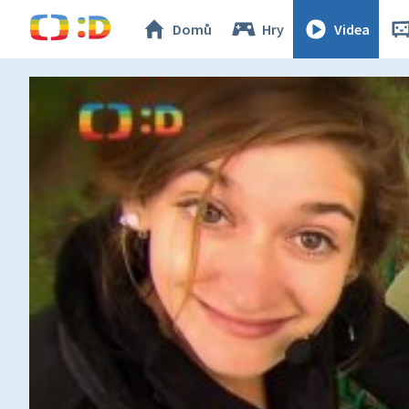
Domů
Hry
Videa