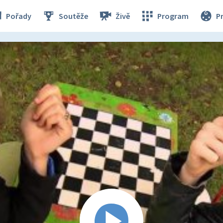
Pořady
Soutěže
Živě
Program
P