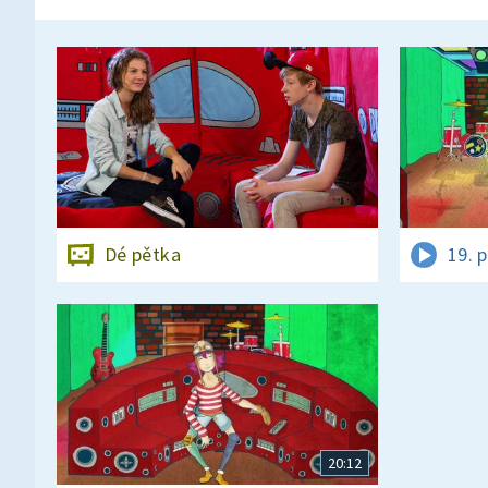
Dé pětka
19. 
20:12