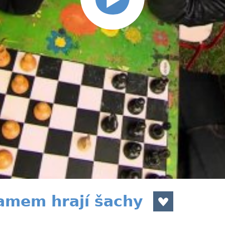
amem hrají šachy