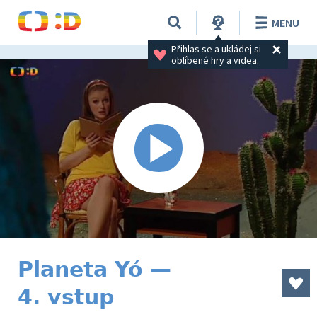
MENU
Přihlas se a ukládej si 
oblíbené hry a videa.
Planeta Yó —
4. vstup