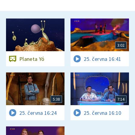
3:02
Planeta Yó
25. června 16:41
5:38
7:14
25. června 16:24
25. června 16:10